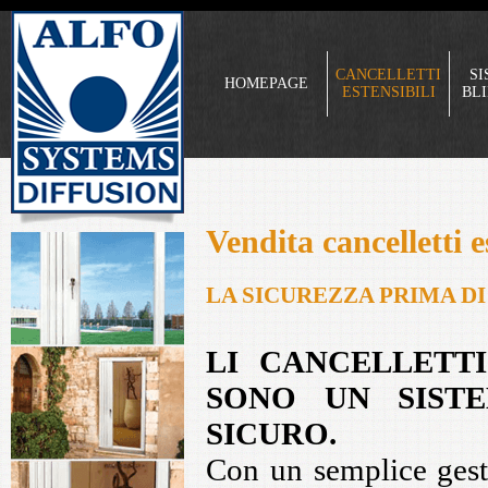
CANCELLETTI
SI
HOMEPAGE
ESTENSIBILI
BL
Vendita cancelletti e
LA SICUREZZA PRIMA DI
LI
CANCELLETTI E
SONO UN SIST
SICURO.
Con un semplice gesto