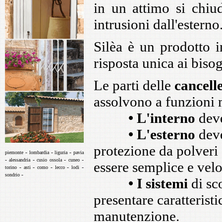
in un attimo si chiu
intrusioni dall'esterno
Silèa è un prodotto i
risposta unica ai biso
Le parti delle
cancelle
assolvono a funzioni m
• L'interno
deve
• L'esterno
deve
protezione da polveri 
-
-
-
piemonte
lombardia
liguria
pavia
-
-
-
-
alessandria
cusio ossola
cuneo
essere semplice e velo
-
-
-
-
-
torino
asti
como
lecco
lodi
-
sondrio
• I sistemi
di sc
presentare caratterist
manutenzione.