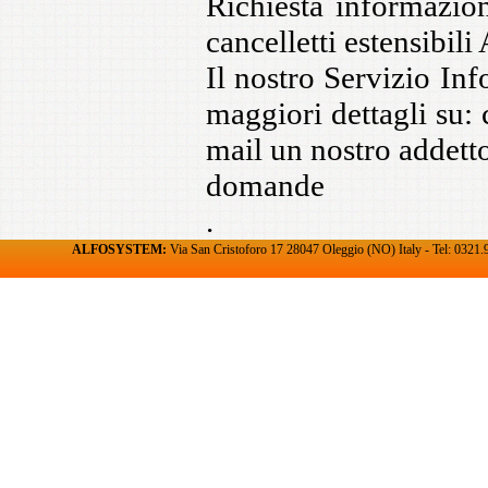
Richiesta informazion
cancelletti estensibili 
Il nostro Servizio Inf
maggiori dettagli su:
mail un nostro addetto
domande
.
ALFOSYSTEM:
Via San Cristoforo 17 28047 Oleggio (NO) Italy - Tel: 032